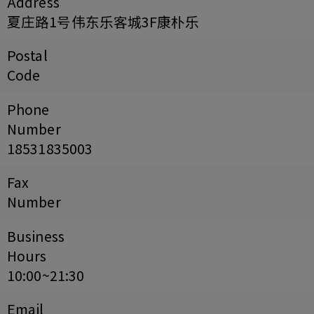
Address
夏庄路1号伟东乐客城3F康朴乐
Postal
Code
Phone
Number
18531835003
Fax
Number
Business
Hours
10:00~21:30
Email