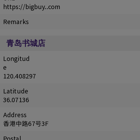
https://bigbuy..com
Remarks
青岛书城店
Longitud
e
120.408297
Latitude
36.07136
Address
香港中路67号3F
Postal