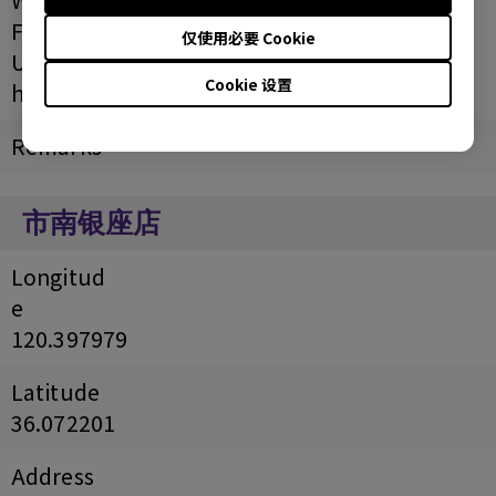
Facebook
仅使用必要 Cookie
URL
Cookie 设置
https://bigbuy..com
Remarks
市南银座店
Longitud
e
120.397979
Latitude
36.072201
Address