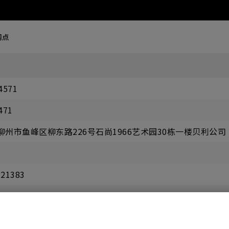
网点
4571
471
柳州市鱼峰区柳东路226号石尚1966艺术园30栋一楼贝利公司
721383
 20:00