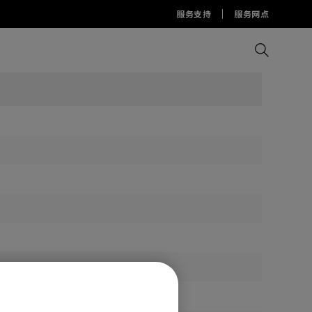
服务支持
服务网点
比较所有显示器
比较所有投影机
比较所有智慧台灯
Display Pilot 2软件
护眼灯周边配件
AQCOLOR Pilot