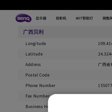
显示器
投影机
WiT智能灯
销售
广西贝利
所有显示器
所有投影机
所有智慧照明
Longitude
109.41
探索不同系列
探索不同系列
探索不同系列
搜寻重点规格
搜寻重点规格
全空间大主灯
MA系列显示器
专业色准显示器
定制影院投影机
钢琴灯
4K UHD (3840×2160)
144Hz
Latitude
24.324
专业编程显示器
客厅影院投影机
智能阅读落地灯
DCI-P3
HDMI 2.1
Address
广西省
影音文书护眼屏幕
专业游戏投影机
智能阅读台灯
LED
USB-C
Postal Code
3A游戏显示器
商用投影机
屏幕挂灯
激光
色域
Phone Number
15507
工程投影机
笔记本随行灯
内置系统
硬件校准
Fax Number
高尔夫模拟投影机
2.1声道内置扬声器
Business Hours
10:00 -