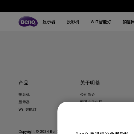
显示器
投影机
WiT智能灯
销售
所有显示器
所有投影机
所有智慧照明
探索不同系列
探索不同系列
探索不同系列
搜寻重点规格
搜寻重点规格
全空间大主灯
MA系列显示器
专业色准显示器
定制影院投影机
钢琴灯
4K UHD (3840×2160)
144Hz
专业编程显示器
客厅影院投影机
智能阅读落地灯
DCI-P3
HDMI 2.1
产品
关于明基
影音文书护眼屏幕
专业游戏投影机
智能阅读台灯
LED
USB-C
投影机
公司简介
3A游戏显示器
商用投影机
屏幕挂灯
激光
色域
显示器
明基友达集团
WiT智能灯
企业社会责任
工程投影机
笔记本随行灯
内置系统
硬件校准
加入我们
高尔夫模拟投影机
2.1声道内置扬声器
Copyright © 2024 BenQ. All rights reserved.
使用条款