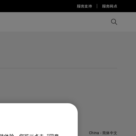
服务支持
服务网点
比较所有显示器
比较所有投影机
比较所有智慧台灯
Display Pilot 2软件
护眼灯周边配件
AQCOLOR Pilot
China - 简体中文