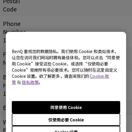
Postal
Code
Phone
Number
18983625905
BenQ 重视您的数据隐私。我们使用 Cookie 和类似技术，
Fax
让您在访问我们网站时拥有最佳体验。您可以点击“同意使
Number
用 Cookie”接受这些 Cookie，或选择“仅使用必要
Cookie”拒绝所有非必要技术。您可以随时在这里自定义
Business
Cookie 设置。欲了解更多，请查阅我们的
Cookie 政
策
与
隐私政策
。
Hours
10:00 - 22:00
Email
同意使用 Cookie
仅使用必要 Cookie
Website/
Facebook
Cookie 设置