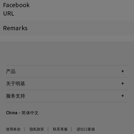
Facebook
URL
Remarks
产品
投影机
关于明基
显示器
公司简介
服务支持
WiT智能灯
明基友达集团
服务政策
企业社会责任
China - 简体中文
档案下载与常见问题
加入我们
联系客服
使用条款
隐私政策
联系客服
进出口遵循