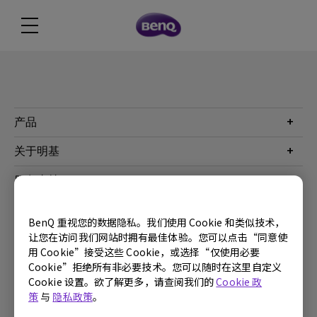
产品
投影机
关于明基
显示器
公司简介
服务支持
WiT智能灯
明基友达集团
服务政策
企业社会责任
China - 简体中文
BenQ 重视您的数据隐私。我们使用 Cookie 和类似技术，
档案下载与常见问题
加入我们
让您在访问我们网站时拥有最佳体验。您可以点击“同意使
联系客服
用 Cookie”接受这些 Cookie，或选择“仅使用必要
使用条款
隐私政策
联系客服
进出口遵循
Cookie”拒绝所有非必要技术。您可以随时在这里自定义
Cookie 设置。欲了解更多，请查阅我们的
Cookie 政
Copyright © 2024 BenQ. All rights reserved.
策
与
隐私政策
。