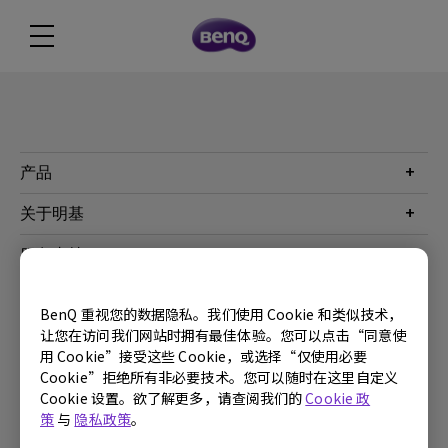
产品
投影机
关于明基
显示器
公司简介
服务支持
WiT智能灯
明基友达集团
服务政策
企业社会责任
China - 简体中文
BenQ 重视您的数据隐私。我们使用 Cookie 和类似技术，
档案下载与常见问题
加入我们
让您在访问我们网站时拥有最佳体验。您可以点击“同意使
联系客服
用 Cookie”接受这些 Cookie，或选择“仅使用必要
使用条款
隐私政策
联系客服
进出口遵循
Cookie”拒绝所有非必要技术。您可以随时在这里自定义
Cookie 设置。欲了解更多，请查阅我们的
Cookie 政
Copyright © 2024 BenQ. All rights reserved.
策
与
隐私政策
。