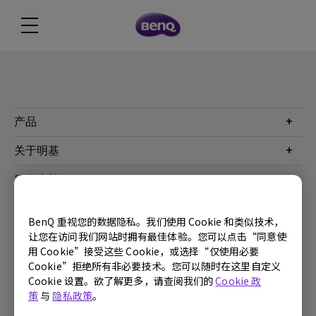
产品
投影机
关于明基
显示器
公司简介
服务支持
WiT智能灯
明基友达集团
服务政策
企业社会责任
China - 简体中文
BenQ 重视您的数据隐私。我们使用 Cookie 和类似技术，
档案下载与常见问题
加入我们
让您在访问我们网站时拥有最佳体验。您可以点击“同意使
联系客服
用 Cookie”接受这些 Cookie，或选择“仅使用必要
使用条款
隐私政策
联系客服
进出口遵循
Cookie”拒绝所有非必要技术。您可以随时在这里自定义
Cookie 设置。欲了解更多，请查阅我们的
Cookie 政
Copyright © 2024 BenQ. All rights reserved.
策
与
隐私政策
。