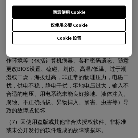
拆卸造成的故障或损坏（机台防拆标签有拆过痕
同意使用 Cookie
迹、损坏或遗失）。
（5）外部设备、非在明基工厂装入、附加的第三
仅使用必要 Cookie
方产品和/或零部件及根据客户要求装入、附加的产
Cookie 设置
品和/或零部件。
（6）因意外因素或人为原因或非产品所规定的工
作环境等（包括计算机病毒、各种密码遗忘、随意
更改BIOS设置、磕碰、划伤、高温/低温、过于潮
湿或干燥，海拔过高，非正常的物理压力，电磁干
扰，供电不稳，静电干扰，零地电压过大，输入不
合适的电压、用电系统未能良好接地、液体注入、
腐蚀、不正确插拔、异物掉入、鼠害、虫害等）导
致的故障或损坏。
（7）因使用盗版或其他非合法授权软件、非标准
或未公开发行的软件造成的故障或损坏。