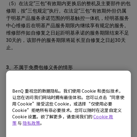
（5）在法定“三包”有效期内更换后的整机及主要部件的包
修期，按“三包规定”执行。在法定“三包”有效期外但仍属
于明基产品服务承诺范围的明基触控一体机，经明基服务
中心维修后在明基产品服务期限内继续享有规定的服务。
维修部件如自修复之日起距明基承诺的服务期限结束不足
30天的，该部件的服务期限将延长至自修复之日起30天
止。
3、不属于免费包修义务的情形
（1）本产品整机或部件已经超出包修期。
（2）未按说明书要求/错误/不当使用、保管、保养
BenQ 重视您的数据隐私。我们使用 Cookie 和类似技术，
或操作产品造成的故障或损坏（例如带电插拔数据
让您在访问我们网站时拥有最佳体验。您可以点击“同意使
线，带电插拔非USB外接设备等）。
用 Cookie”接受这些 Cookie，或选择“仅使用必要
Cookie”拒绝所有非必要技术。您可以随时在这里自定义
（3）消耗材料（外壳、接插部件等）的自然消
Cookie 设置。欲了解更多，请查阅我们的
Cookie 政
耗、磨损及老化。
策
与
隐私政策
。
（4）非明基服务机构、人员安装、修理、更改或