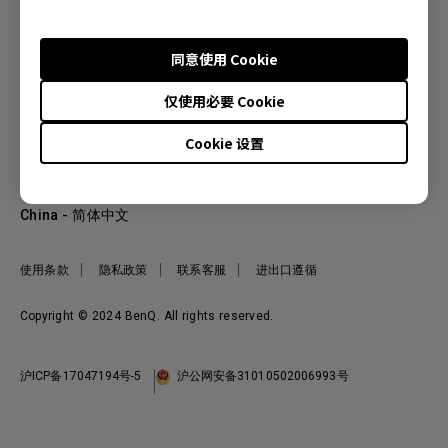
同意使用 Cookie
产品
仅使用必要 Cookie
投影机
关于明基
显示器
Cookie 设置
公司简介
服务支持
WiT智能灯
明基友达集团
服务政策
企业社会责任
China - 简体中文
档案下载与常见问题
加入我们
联系客服
使用条款
隐私政策
联系客服
进出口遵循
Copyright © 2024 BenQ. All rights reserved.
沪ICP备17047194号-5
沪公网安备31010502006993号