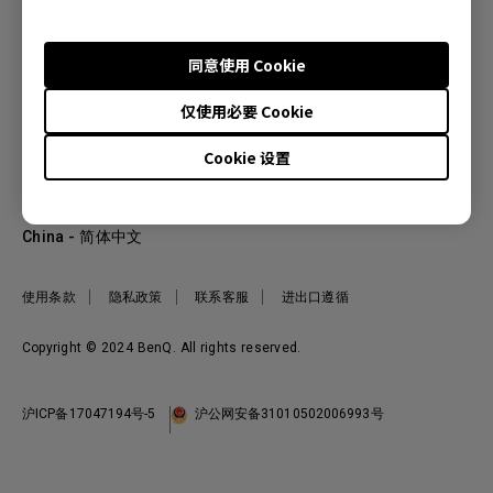
同意使用 Cookie
产品
仅使用必要 Cookie
投影机
关于明基
显示器
Cookie 设置
公司简介
服务支持
WiT智能灯
明基友达集团
服务政策
企业社会责任
China - 简体中文
档案下载与常见问题
加入我们
联系客服
使用条款
隐私政策
联系客服
进出口遵循
Copyright © 2024 BenQ. All rights reserved.
沪ICP备17047194号-5
沪公网安备31010502006993号