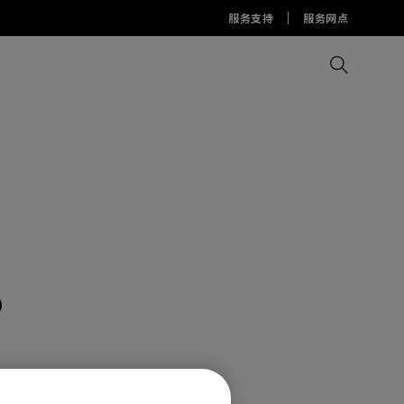
服务支持
服务网点
比较所有显示器
比较所有投影机
比较所有智慧台灯
Display Pilot 2软件
护眼灯周边配件
AQCOLOR Pilot
D