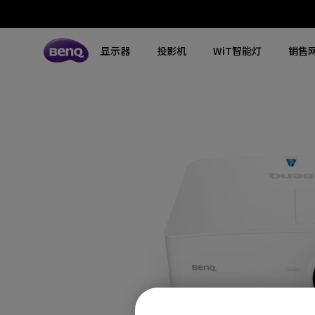
显示器
投影机
WiT智能灯
销售
所有显示器
所有投影机
所有智慧照明
探索不同系列
探索不同系列
探索不同系列
搜寻重点规格
搜寻重点规格
全空间大主灯
MA系列显示器
专业色准显示器
定制影院投影机
钢琴灯
4K UHD (3840×2160)
144Hz
专业编程显示器
客厅影院投影机
智能阅读落地灯
DCI-P3
HDMI 2.1
影音文书护眼屏幕
专业游戏投影机
智能阅读台灯
LED
USB-C
3A游戏显示器
商用投影机
屏幕挂灯
激光
色域
工程投影机
笔记本随行灯
内置系统
硬件校准
高尔夫模拟投影机
2.1声道内置扬声器