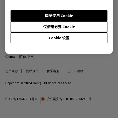
同意使用 Cookie
产品
仅使用必要 Cookie
投影机
关于明基
显示器
Cookie 设置
公司简介
服务支持
WiT智能灯
明基友达集团
服务政策
企业社会责任
China - 简体中文
档案下载与常见问题
加入我们
联系客服
使用条款
隐私政策
联系客服
进出口遵循
Copyright © 2024 BenQ. All rights reserved.
沪ICP备17047194号-5
沪公网安备31010502006993号