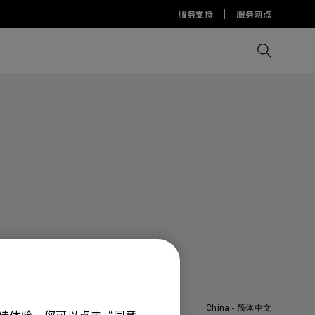
服务支持
服务网点
比较所有显示器
比较所有投影机
比较所有智慧台灯
Display Pilot 2软件
护眼灯周边配件
AQCOLOR Pilot
China - 简体中文