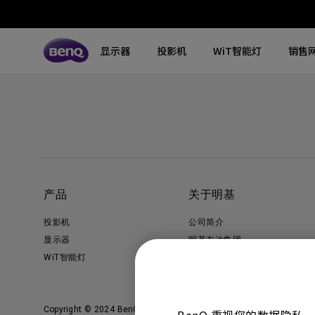
显示器
投影机
WiT智能灯
销售
所有显示器
所有投影机
所有智慧照明
探索不同系列
探索不同系列
探索不同系列
搜寻重点规格
搜寻重点规格
全空间大主灯
MA系列显示器
专业色准显示器
定制影院投影机
钢琴灯
4K UHD (3840×2160)
144Hz
专业编程显示器
客厅影院投影机
智能阅读落地灯
DCI-P3
HDMI 2.1
产品
关于明基
影音文书护眼屏幕
专业游戏投影机
智能阅读台灯
LED
USB-C
投影机
公司简介
3A游戏显示器
商用投影机
屏幕挂灯
激光
色域
显示器
明基友达集团
WiT智能灯
企业社会责任
工程投影机
笔记本随行灯
内置系统
硬件校准
加入我们
高尔夫模拟投影机
2.1声道内置扬声器
Copyright © 2024 BenQ. All rights reserved.
使用条款