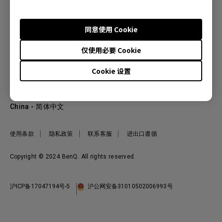
同意使用 Cookie
产品
仅使用必要 Cookie
投影机
关于明基
显示器
Cookie 设置
公司简介
服务支持
WiT智能灯
明基友达集团
服务政策
企业社会责任
China - 简体中文
档案下载与常见问题
加入我们
联系客服
使用条款
隐私政策
联系客服
进出口遵循
Copyright © 2024 BenQ. All rights reserved.
沪ICP备17047194号-5
沪公网安备31010502006993号