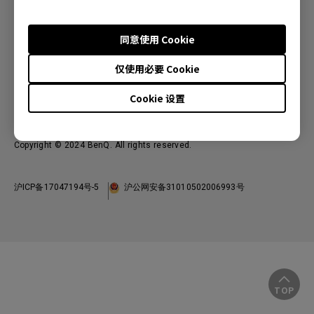
投影机
关于明基
显示器
公司简介
服务支持
同意使用 Cookie
WiT智能灯
明基友达集团
服务政策
仅使用必要 Cookie
企业社会责任
China - 简体中文
档案下载与常见问题
加入我们
Cookie 设置
联系客服
使用条款
隐私政策
联系客服
进出口遵循
Copyright © 2024 BenQ. All rights reserved.
沪ICP备17047194号-5
沪公网安备31010502006993号
TOP