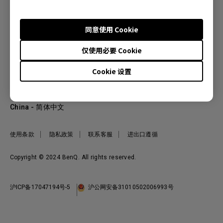
同意使用 Cookie
产品
仅使用必要 Cookie
投影机
关于明基
显示器
Cookie 设置
公司简介
服务支持
WiT智能灯
明基友达集团
服务政策
企业社会责任
China - 简体中文
档案下载与常见问题
加入我们
联系客服
使用条款
隐私政策
联系客服
进出口遵循
Copyright © 2024 BenQ. All rights reserved.
沪ICP备17047194号-5
沪公网安备31010502006993号