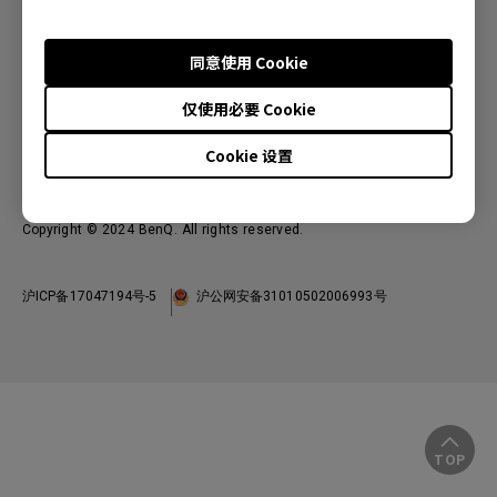
投影机
关于明基
显示器
公司简介
服务支持
同意使用 Cookie
WiT智能灯
明基友达集团
服务政策
仅使用必要 Cookie
企业社会责任
China - 简体中文
档案下载与常见问题
加入我们
Cookie 设置
联系客服
使用条款
隐私政策
联系客服
进出口遵循
Copyright © 2024 BenQ. All rights reserved.
沪ICP备17047194号-5
沪公网安备31010502006993号
TOP