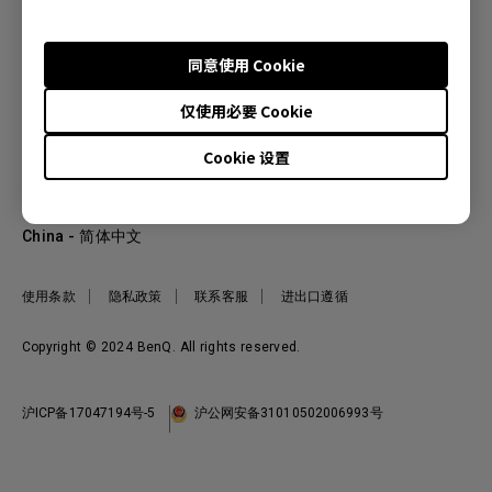
同意使用 Cookie
产品
仅使用必要 Cookie
投影机
关于明基
显示器
Cookie 设置
公司简介
服务支持
WiT智能灯
明基友达集团
服务政策
企业社会责任
China - 简体中文
档案下载与常见问题
加入我们
联系客服
使用条款
隐私政策
联系客服
进出口遵循
Copyright © 2024 BenQ. All rights reserved.
沪ICP备17047194号-5
沪公网安备31010502006993号