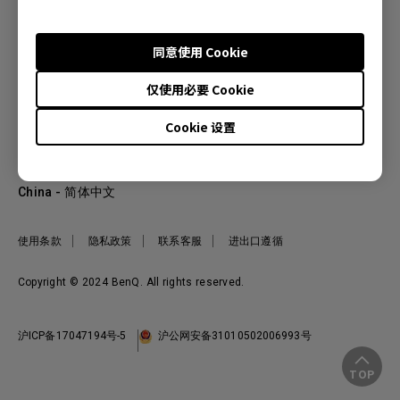
同意使用 Cookie
产品
仅使用必要 Cookie
投影机
关于明基
显示器
Cookie 设置
公司简介
服务支持
WiT智能灯
明基友达集团
服务政策
企业社会责任
China - 简体中文
档案下载与常见问题
加入我们
联系客服
使用条款
隐私政策
联系客服
进出口遵循
Copyright © 2024 BenQ. All rights reserved.
沪ICP备17047194号-5
沪公网安备31010502006993号
TOP