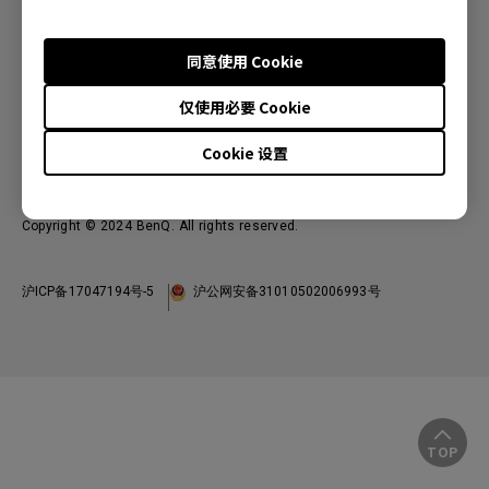
投影机
关于明基
显示器
公司简介
服务支持
同意使用 Cookie
WiT智能灯
明基友达集团
服务政策
仅使用必要 Cookie
企业社会责任
China - 简体中文
档案下载与常见问题
加入我们
Cookie 设置
联系客服
使用条款
隐私政策
联系客服
进出口遵循
Copyright © 2024 BenQ. All rights reserved.
沪ICP备17047194号-5
沪公网安备31010502006993号
TOP