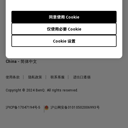
同意使用 Cookie
产品
仅使用必要 Cookie
投影机
关于明基
显示器
Cookie 设置
公司简介
服务支持
WiT智能灯
明基友达集团
服务政策
企业社会责任
China - 简体中文
档案下载与常见问题
加入我们
联系客服
使用条款
隐私政策
联系客服
进出口遵循
Copyright © 2024 BenQ. All rights reserved.
沪ICP备17047194号-5
沪公网安备31010502006993号