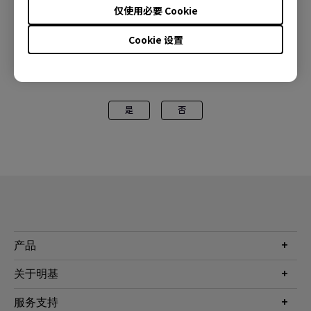
仅使用必要 Cookie
Cookie 设置
解答内容是否对您有帮助？
是
否
产品
投影机
关于明基
显示器
公司简介
服务支持
WiT智能灯