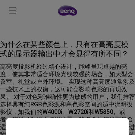
为什么在某些颜色上，只有在高亮度模
式的显示器输出中才会显得有所不同？
高亮度投影机经过精心设计，能够呈现卓越的亮
度，使其非常适合环境光线较强的场合，如大型会
议室、礼堂或户外环境。 实现这种高亮度通常涉及
一些技术上的权衡，这可能会影响色彩的再现效
果。 对于对色彩准确性更为敏感的用户，我们推荐
选择具有纯RGB色彩源和高色彩空间的适中流明投
影仪，如我们的W4000i、W2720i和W5850。或
者，您也可以提供使用场景，我们会为您推荐最合
适的型号。 我们不断努力通过整合先进技术来改进
我们的产品，这些技术既提升了亮度又提高了色彩