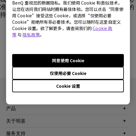
BenQ 重视您的数据隐私。我们使用 Cookie 和类似技术，
准确性。感谢您对我们的理解以及对我们的产品的
让您在访问我们网站时拥有最佳体验。您可以点击“同意使
持续信任。
用 Cookie”接受这些 Cookie，或选择“仅使用必要
Cookie”拒绝所有非必要技术。您可以随时在这里自定义
Cookie 设置。欲了解更多，请查阅我们的
Cookie 政
解答内容是否对您有帮助？
策
与
隐私政策
。
是
否
同意使用 Cookie
仅使用必要 Cookie
Cookie 设置
产品
投影机
关于明基
显示器
公司简介
服务支持
WiT智能灯