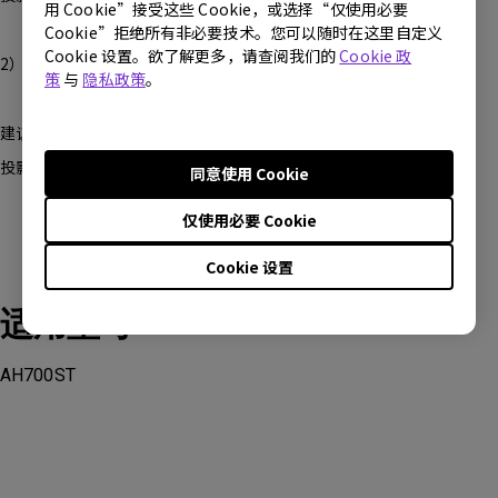
用 Cookie”接受这些 Cookie，或选择“仅使用必要
Cookie”拒绝所有非必要技术。您可以随时在这里自定义
Cookie 设置。欲了解更多，请查阅我们的
Cookie 政
2）4:3 或 1:1 屏幕
策
与
隐私政策
。
建议投影角度控制在 20°以内
投影机与屏幕距离建议不超过 7.2 英尺（2.2 米）
同意使用 Cookie
仅使用必要 Cookie
Cookie 设置
适用型号
AH700ST