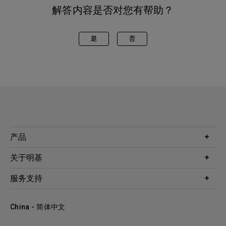
解答内容是否对您有帮助？
是
否
产品
投影机
关于明基
显示器
公司简介
服务支持
WiT智能灯
明基友达集团
服务政策
企业社会责任
China - 简体中文
档案下载与常见问题
加入我们
联系客服