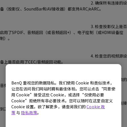
2. 确保所有连接的设
备（投影仪、SoundBar和AV接收器）都支持ARC/eARC。
3. 检查投影仪上是否
启用了SPDIF、音频返回（或音频返回+）、电子控制（或HDMI设备控
制）。
4. 检查您的视频源设
备上是否启用了CEC/音频返回功能。
5. 检查您想要播放的
BenQ 重视您的数据隐私。我们使用 Cookie 和类似技术，
音频格式是否被输入源设备所支持。
让您在访问我们网站时拥有最佳体验。您可以点击“同意使
用 Cookie”接受这些 Cookie，或选择“仅使用必要
Cookie”拒绝所有非必要技术。您可以随时在这里自定义
6. 检查电缆是否连接
Cookie 设置。欲了解更多，请查阅我们的
Cookie 政
到正确的端口。
策
与
隐私政策
。