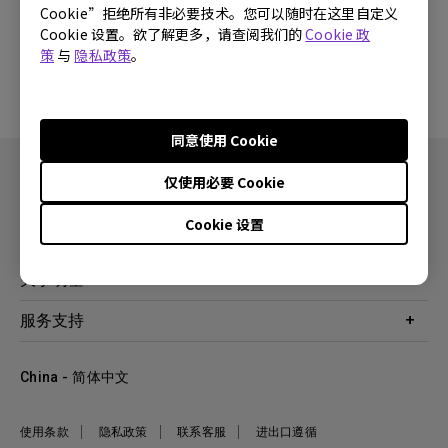
Cookie”拒绝所有非必要技术。您可以随时在这里自定义
Cookie 设置。欲了解更多，请查阅我们的
Cookie 政
是
否
策
与
隐私政策
。
同意使用 Cookie
仅使用必要 Cookie
Cookie 设置
产品
投影机
关于明基
显示器
公司简介
服务支持
WiT智能灯
明基友达集团
服务政策
企业社会责任
China - 简体中文
档案下载与常见问题
加入我们
联系客服
使用条款
隐私政策
联系客服
进出口遵循