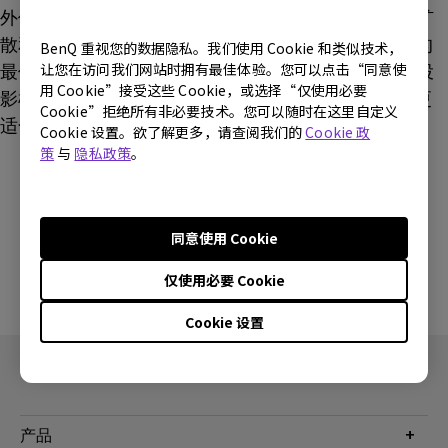
外使用吸光天鹅绒边框，以减少环境反射光引起的光扩
散和光泄漏。 TK710/TK710STi投影机专为明亮房间的
BenQ 重视您的数据隐私。我们使用 Cookie 和类似技术，
让您在访问我们网站时拥有最佳体验。您可以点击“同意使
最佳性能而设计。如果您主要计划在黑暗环境中使用投
用 Cookie”接受这些 Cookie，或选择“仅使用必要
影机，我们建议您选择W系列家庭影院，因为它提供更
Cookie”拒绝所有非必要技术。您可以随时在这里自定义
适合的选项，以增强观看舒适度和体验。
Cookie 设置。欲了解更多，请查阅我们的
Cookie 政
策
与
隐私政策
。
解答内容是否对您有帮助？
同意使用 Cookie
是
否
仅使用必要 Cookie
Cookie 设置
产品