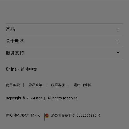
产品
投影机
关于明基
显示器
公司简介
服务支持
WiT智能灯
明基友达集团
服务政策
企业社会责任
China - 简体中文
档案下载与常见问题
加入我们
联系客服
使用条款
隐私政策
联系客服
进出口遵循
Copyright © 2024 BenQ. All rights reserved.
沪ICP备17047194号-5
沪公网安备31010502006993号