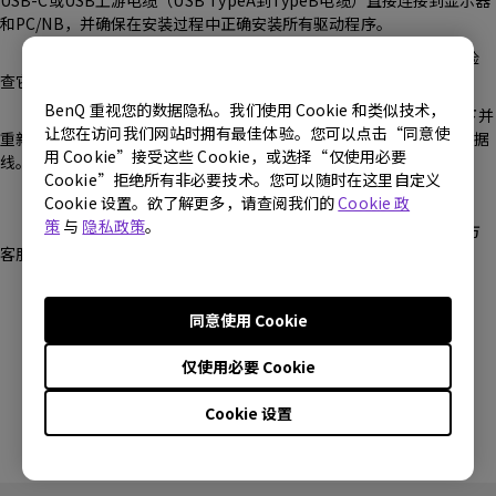
USB-C或USB上游电缆（USB TypeA到TypeB电缆）直接连接到显示器
和PC/NB，并确保在安装过程中正确安装所有驱动程序。
5、 重新启动PC/NB并打开PME以检
查它是否可以工作。
BenQ 重视您的数据隐私。我们使用 Cookie 和类似技术，
6.、如果错误信息仍然存在，请拔下并
让您在访问我们网站时拥有最佳体验。您可以点击“同意使
重新插入USB上行数据线（USB TypeA至TypeB数据线）或更换新数据
用 Cookie”接受这些 Cookie，或选择“仅使用必要
线。
Cookie”拒绝所有非必要技术。您可以随时在这里自定义
Cookie 设置。欲了解更多，请查阅我们的
Cookie 政
策
与
隐私政策
。
如果问题仍然存在，请联系明基官方
客服以获得进一步的帮助。
解答内容是否对您有帮助？
同意使用 Cookie
仅使用必要 Cookie
是
否
Cookie 设置