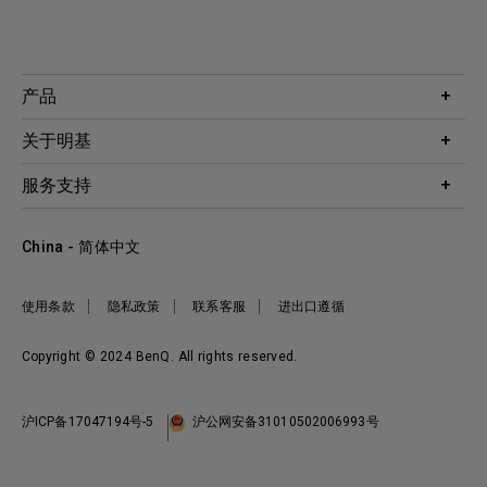
产品
投影机
关于明基
显示器
公司简介
服务支持
WiT智能灯
明基友达集团
服务政策
企业社会责任
China - 简体中文
档案下载与常见问题
加入我们
联系客服
使用条款
隐私政策
联系客服
进出口遵循
Copyright © 2024 BenQ. All rights reserved.
沪ICP备17047194号-5
沪公网安备31010502006993号