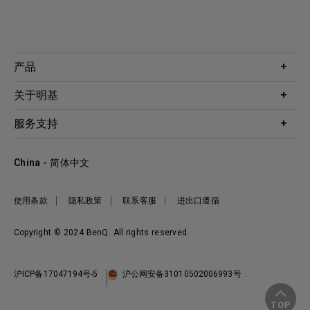
产品
投影机
关于明基
显示器
公司简介
服务支持
WiT智能灯
明基友达集团
服务政策
企业社会责任
China - 简体中文
档案下载与常见问题
加入我们
联系客服
使用条款
隐私政策
联系客服
进出口遵循
Copyright © 2024 BenQ. All rights reserved.
沪ICP备17047194号-5
沪公网安备31010502006993号
TOP