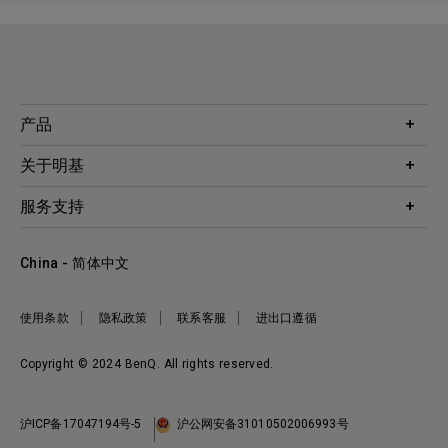
产品
投影机
关于明基
显示器
公司简介
服务支持
WiT智能灯
明基友达集团
服务政策
企业社会责任
China - 简体中文
档案下载与常见问题
加入我们
联系客服
使用条款
隐私政策
联系客服
进出口遵循
Copyright © 2024 BenQ. All rights reserved.
沪ICP备17047194号-5
沪公网安备31010502006993号