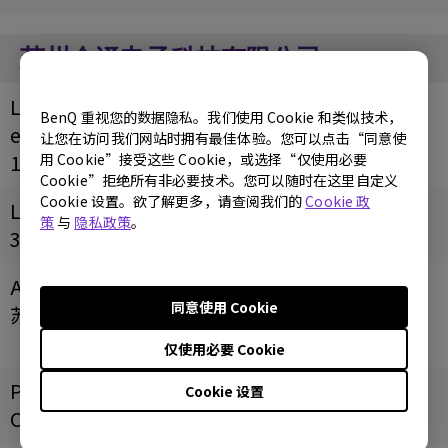
苏州众泽电子科技有限公司
Longitud
BenQ 重视您的数据隐私。我们使用 Cookie 和类似技术，
e
让您在访问我们网站时拥有最佳体验。您可以点击“同意使
120.52529
用 Cookie”接受这些 Cookie，或选择“仅使用必要
Cookie”拒绝所有非必要技术。您可以随时在这里自定义
Cookie 设置。欲了解更多，请查阅我们的
Cookie 政
Latitude
策
与
隐私政策
。
31.334062
Address
同意使用 Cookie
苏州市虎丘区枫桥街道向街6号中环仓储3幢2楼
（明基物流中心）
仅使用必要 Cookie
Postal
Cookie 设置
Code