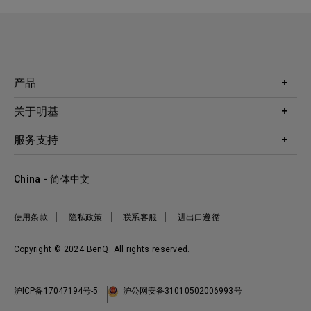
产品
投影机
关于明基
显示器
公司简介
服务支持
WiT智能灯
明基友达集团
服务政策
企业社会责任
China - 简体中文
档案下载与常见问题
加入我们
联系客服
使用条款
隐私政策
联系客服
进出口遵循
Copyright © 2024 BenQ. All rights reserved.
沪ICP备17047194号-5
沪公网安备31010502006993号