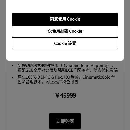
同意使用 Cookie
W6050 | 4K 激光 定制级「影院旗舰机」，动态逐
仅使用必要 Cookie
帧映射& 原生 100% DCI-P3电影广色域
Cookie 设置
投射比1.0-1.6，仅需 4 米的距离就能投射出 180 吋大画
面
新增动态逐帧映射技术（Dynamic Tone Mapping），
搭配GCE全局对比度增强和LCE千区控光，动态优化亮暗
细节
原生100% DCI-P3 & Rec.709色域，CinematicColor™
色彩管理技术，附上出厂校色报告
￥49999
立即购买