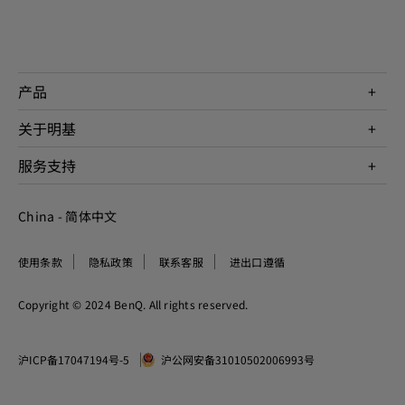
产品
投影机
关于明基
显示器
公司简介
服务支持
WiT智能灯
明基友达集团
服务政策
企业社会责任
China - 简体中文
档案下载与常见问题
加入我们
联系客服
使用条款
隐私政策
联系客服
进出口遵循
Copyright © 2024 BenQ. All rights reserved.
沪ICP备17047194号-5
沪公网安备31010502006993号