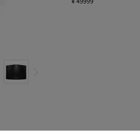
￥49999