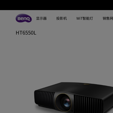
显示器
投影机
WiT智能灯
销售
HT6550L
所有显示器
所有投影机
所有智慧照明
探索不同系列
探索不同系列
探索不同系列
搜寻重点规格
搜寻重点规格
全空间大主灯
MA系列显示器
专业色准显示器
定制影院投影机
钢琴灯
4K UHD (3840×2160)
144Hz
专业编程显示器
客厅影院投影机
智能阅读落地灯
DCI-P3
HDMI 2.1
影音文书护眼屏幕
专业游戏投影机
智能阅读台灯
LED
USB-C
3A游戏显示器
商用投影机
屏幕挂灯
激光
色域
工程投影机
笔记本随行灯
内置系统
硬件校准
高尔夫模拟投影机
2.1声道内置扬声器