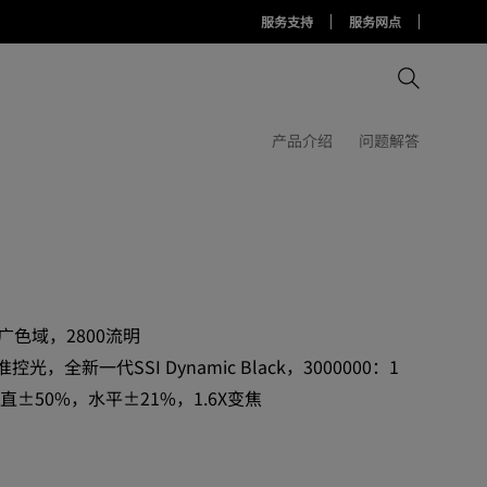
服务支持
服务网点
产品介绍
问题解答
比较所有显示器
比较所有投影机
比较所有智慧台灯
Display Pilot 2软件
护眼灯周边配件
AQCOLOR Pilot
3广色域，2800流明
精准控光，全新一代SSI Dynamic Black，3000000：1
±50%，水平±21%，1.6X变焦