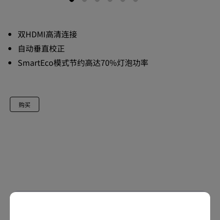
双HDMI高清连接
自动垂直校正
SmartEco模式节约高达70%灯泡功率
购买