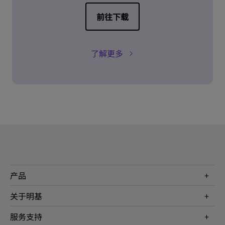
前往下载
了解更多
产品
投影机
关于明基
显示器
公司简介
服务支持
WiT智能灯