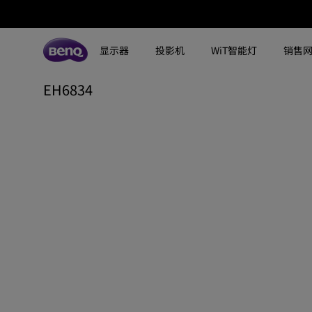
显示器
投影机
WiT智能灯
销售
EH6834
所有显示器
所有投影机
所有智慧照明
探索不同系列
探索不同系列
探索不同系列
搜寻重点规格
搜寻重点规格
全空间大主灯
MA系列显示器
专业色准显示器
定制影院投影机
钢琴灯
4K UHD (3840×2160)
144Hz
专业编程显示器
客厅影院投影机
智能阅读落地灯
DCI-P3
HDMI 2.1
影音文书护眼屏幕
专业游戏投影机
智能阅读台灯
LED
USB-C
3A游戏显示器
商用投影机
屏幕挂灯
激光
色域
工程投影机
笔记本随行灯
内置系统
硬件校准
高尔夫模拟投影机
2.1声道内置扬声器