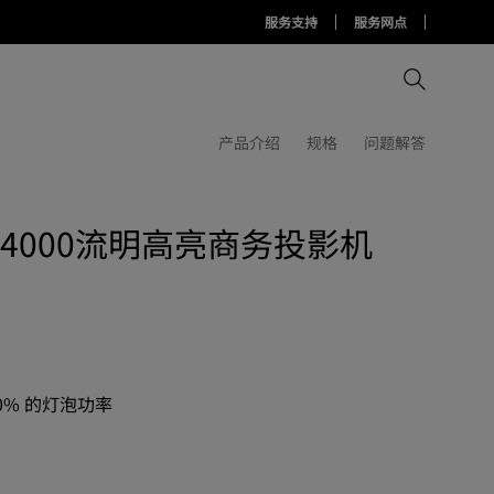
服务支持
服务网点
产品介绍
规格
问题解答
比较所有显示器
比较所有投影机
比较所有智慧台灯
80P 4000流明高亮商务投影机
Display Pilot 2软件
护眼灯周边配件
AQCOLOR Pilot
70% 的灯泡功率