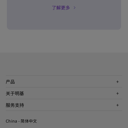
了解更多
产品
投影机
关于明基
显示器
公司简介
服务支持
WiT智能灯
明基友达集团
服务政策
企业社会责任
China - 简体中文
档案下载与常见问题
加入我们