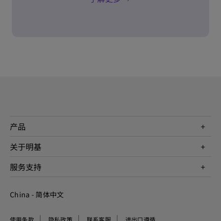
产品
投影机
关于明基
显示器
公司简介
服务支持
WiT智能灯
明基友达集团
服务政策
企业社会责任
China - 简体中文
档案下载与常见问题
加入我们
联系客服
使用条款
隐私政策
联系客服
进出口遵循