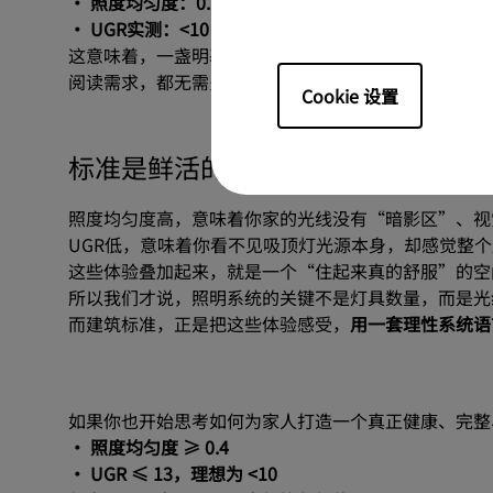
· 照度均匀度：0.72
（远超0.4 WELL V2 健康标准）
· UGR实测：<10
（真实“无眩光”等级）
这意味着，一盏明基 Aora 大主灯，可以一次性实现
阅读需求，都无需多盏灯彼此补位。
Cookie 设置
标准是鲜活的体验
照度均匀度高，意味着你家的光线没有“暗影区”、视
UGR低，意味着你看不见吸顶灯光源本身，却感觉整
这些体验叠加起来，就是一个“住起来真的舒服”的空
所以我们才说，照明系统的关键不是灯具数量，而是光
而建筑标准，正是把这些体验感受，
用一套理性系统语
如果你也开始思考如何为家人打造一个真正健康、完整
· 照度均匀度 ≥ 0.4
· UGR ≤ 13，理想为 <10