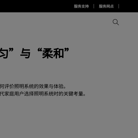
服务支持
服务网点
匀”与“柔和”
比较所有显示器
比较所有投影机
比较所有智慧台灯
Display Pilot 2软件
护眼灯周边配件
AQCOLOR Pilot
何评价照明系统的效果与体验。
代家庭用户选择照明系统时的关键考量。