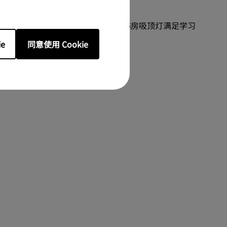
打造通透客厅，还是作为儿童房吸顶灯、书房吸顶灯满足学习
e
同意使用 Cookie