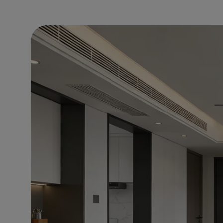
“柔
和”