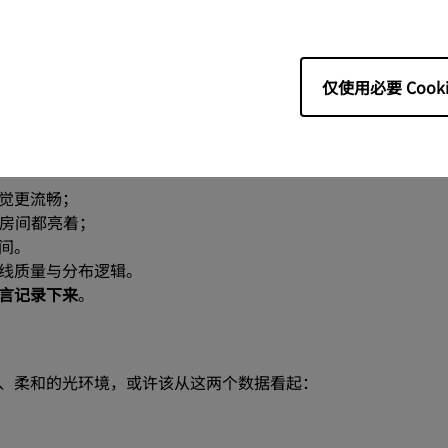
 “均匀 + 柔和” 的系统级照明，无论是作为客厅护眼吸顶灯
仅使用必要 Cooki
觉更流畅；
个房间都亮着；
间。
线质量与分布逻辑。
言记录下来
。
、柔和的光环境，或许该从这两个数据看起：