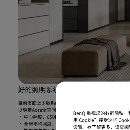
好的照明系统，可以一次性满足这两
目前市面上少数系统型吸顶灯产品，正在用“单灯多层结
以明基Aora全空间大主灯的系统照明为例【来源：明
BenQ 重视您的数据隐私
· 中心照度：850lx（满足写字/阅读标准）
用 Cookie”接受这些 C
· 全屋平均照度：300lx（25㎡空间，与GBT9473
设置。欲了解更多，请查阅