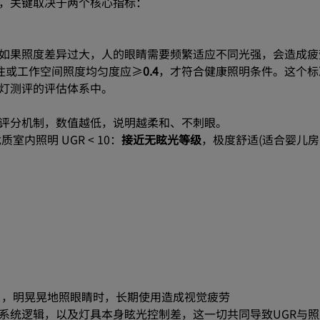
，关键取决于两个核心指标：
如果照度差异过大，人的眼睛需要频繁适应不同光强，会造成疲
居住或工作空间照度均匀度应≥
0.4
，才符合健康照明条件。这个标
灯测评的评估体系中。
评分机制，数值越低，说明越柔和、不刺眼。
优质室内照明 UGR < 10：
接近无眩光等级
，极度舒适(适合婴儿
），明晃晃地照眼睛时，长期使用造成视觉疲劳
系统逻辑，以及灯具本身眩光控制差，这一切共同导致UGR与