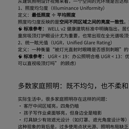
从建筑照明设计视角来看，一个空间的光环境是否达标
系
1、照度均匀度（Illuminance Uniformity）
定义：
最低照度 ÷ 平均照度
统
照度均匀度反映的是
空间不同区域之间的亮度一致性
。
🧠
标准参考：
WELL v2 健康建筑标准中明确指出，
如
童房吸顶灯护眼设计尤为重要，也常出现在全光谱吸顶
2、统一眩光值（UGR，Unified Glare Rating）
何
定义：一种衡量“被灯光直射时眼睛是否感到刺眼”的
🧠
标准参考：
UGR < 19：办公照明合格 UGR < 13：
衡
可以直视吸顶灯吗” 的顾虑）
量
多数家庭照明：既不均匀，也不柔和
“均
实际生活中，很多家庭照明存在这样的问题：
匀”
· 客厅中间区域亮，四角仍暗
· 孩子写作业桌面够亮，但身边全是暗影
与
· 灯具缺少有效遮光设计（如灯罩、遮光角度设计等
这种现象的背后是，过多使用点状光源、照明布局缺乏