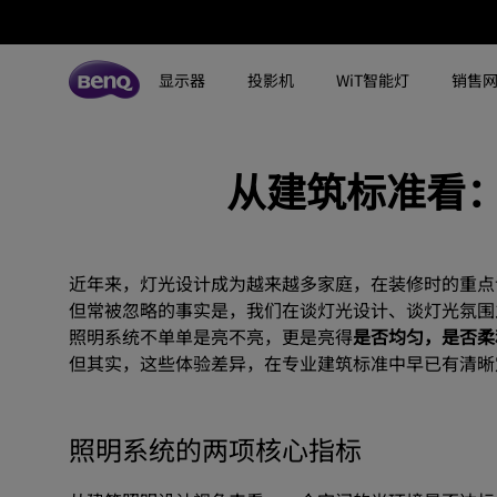
从
建
显示器
投影机
WiT智能灯
销售
筑
所有显示器
所有投影机
所有智慧照明
标
从建筑标准看
探索不同系列
探索不同系列
探索不同系列
搜寻重点规格
搜寻重点规格
全空间大主灯
MA系列显示器
准
专业色准显示器
定制影院投影机
钢琴灯
4K UHD (3840×2160)
144Hz
看：
专业编程显示器
客厅影院投影机
智能阅读落地灯
DCI-P3
HDMI 2.1
近年来，灯光设计成为越来越多家庭，在装修时的重点
但常被忽略的事实是，我们在谈灯光设计、谈灯光氛围
全
影音文书护眼屏幕
专业游戏投影机
智能阅读台灯
LED
USB-C
照明系统不单单是亮不亮，更是亮得
是否均匀，是否柔
但其实，这些体验差异，在专业建筑标准中早已有清晰
屋
3A游戏显示器
商用投影机
屏幕挂灯
激光
色域
工程投影机
笔记本随行灯
内置系统
硬件校准
照
照明系统的两项核心指标
高尔夫模拟投影机
2.1声道内置扬声器
明