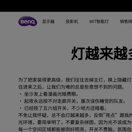
灯
越
显示器
投影机
WiT智能灯
销售
来
所有显示器
所有投影机
所有智慧照明
越
灯越来越
探索不同系列
探索不同系列
探索不同系列
搜寻重点规格
搜寻重点规格
全空间大主灯
MA系列显示器
多，
专业色准显示器
定制影院投影机
钢琴灯
4K UHD (3840×2160)
144Hz
家
专业编程显示器
客厅影院投影机
智能阅读落地灯
DCI-P3
HDMI 2.1
为了把家装得更高级，我们往往去掉主灯，换上隐藏灯
里
住进来之后，让我们为难的总是些意想不到的问题。
影音文书护眼屏幕
专业游戏投影机
智能阅读台灯
LED
USB-C
· 坐沙发上看漫画光暗费眼。
的
3A游戏显示器
商用投影机
屏幕挂灯
激光
色域
· 起夜永远按不对走廊开关，屡次误伤睡觉的队友。
· 已经按了五六组开关，不少地方还暗着。
工程投影机
笔记本随行灯
内置系统
硬件校准
“亮
不免让我怀疑，总不会灯越来越多，反倒"亮点”跟我
光环境，要简单明了，不要复杂拼图，因为光不该成为
高尔夫模拟投影机
2.1声道内置扬声器
点”
每一个空间区域都能被刚好照亮，开关不费脑，氛围自