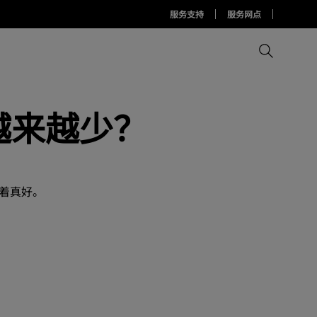
服务支持
服务网点
越来越少？
比较所有显示器
比较所有投影机
比较所有智慧台灯
Display Pilot 2软件
护眼灯周边配件
AQCOLOR Pilot
着真好。