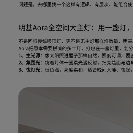
问题是，去哪里找一个这样有逻辑、有层次、能组合使
越
来
明基Aora全空间大主灯：用一盏灯
越
不是回归传统吸顶灯，更不是无主灯那样堆数量，明基A
少？
Aora把原本需要拼凑的多个灯，打包在一盏灯里，划
1、主光源
：像太阳照进屋子那样自然，照度可调，覆
2、氛围光
：绕着灯体一圈柔光漫反射，扫亮墙面与边
3、夜灯光
：低色温，亮度柔和，适合晚间入睡、夜起