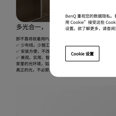
BenQ 重视您的数据隐私
用 Cookie”接受这些 C
多光合一，【用对就够】
设置。欲了解更多，请查阅
即不靠将就着用PUA自己，更不用拼数量把自己卷进
✅ 少布线，少施工
✅ 安装方便，不改电路，轻松实现吸顶灯改造
Cookie 设置
✅ 美观、实用、智能合一，是靠谱的全光谱吸顶灯推
家里的光环境，如果刚好懂你，已经够动人了吧。
真正的光，不必那么复杂。