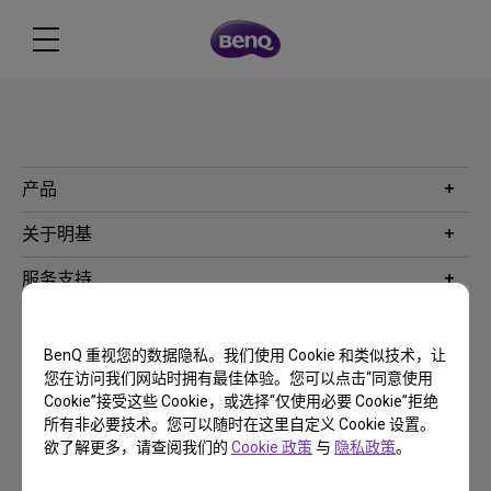
产品
投影机
关于明基
显示器
公司简介
服务支持
WiT智能灯
明基友达集团
服务政策
企业社会责任
China - 简体中文
档案下载与常见问题
BenQ 重视您的数据隐私。我们使用 Cookie 和类似技术，让
加入我们
您在访问我们网站时拥有最佳体验。您可以点击“同意使用
联系客服
使用条款
隐私政策
联系客服
进出口遵循
Cookie”接受这些 Cookie，或选择“仅使用必要 Cookie”拒绝
所有非必要技术。您可以随时在这里自定义 Cookie 设置。
欲了解更多，请查阅我们的
Cookie 政策
与
隐私政策
。
Copyright © 2024 BenQ. All rights reserved.