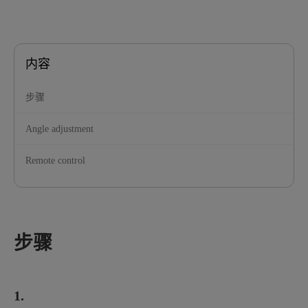
内容
步骤
Angle adjustment
Remote control
步骤
1.